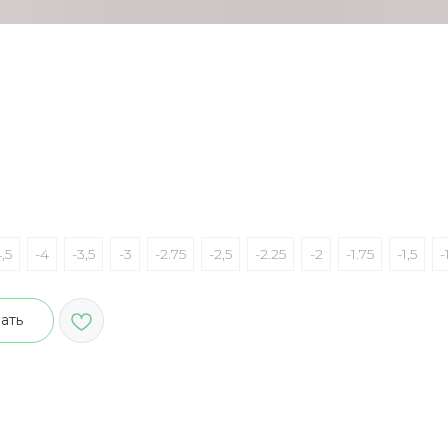
,5
-4
-3,5
-3
-2.75
-2,5
-2.25
-2
-1.75
-1,5
-
ать