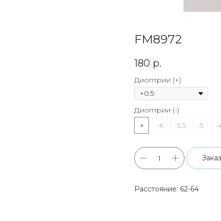
FM8972
180
р.
Диоптрии (+)
Диоптрии (-)
+
-6
-5,5
-5
-4
Заказ
Расстояние: 62-64