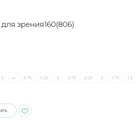
для зрения160(806)
.5
-4
-3.75
-3.25
-3
-2.75
-2.25
-2
-1.75
-1.5
ать