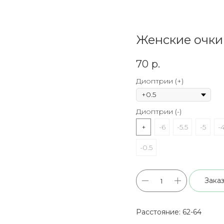
Женские очки 
70
р.
Диоптрии (+)
Диоптрии (-)
+
-6
-5.5
-5
-4
-0.5
Заказ
Расстояние: 62-64