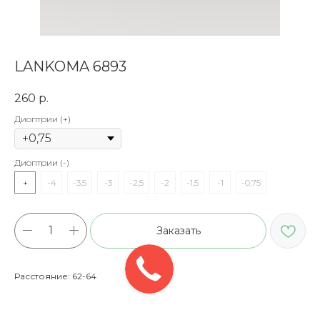
LANKOMA 6893
260
р.
Диоптрии (+)
Диоптрии (-)
+
-4
-3,5
-3
-2,5
-2
-1,5
-1
-0,75
Заказать
Расстояние: 62-64